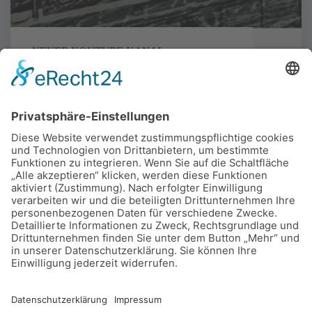
NEUER YOUTUBE KANAL
Hallo zusammen, wir hatten leider Probleme mit
den Berechtigungen unseres alten Youtube-
Kanals. Aus diesem Grund haben wir uns
entschlossen einen neuen Kanal zu erstellen.
Der...
WEITERLESEN
"NEUER
YOUTUBE
KANAL"