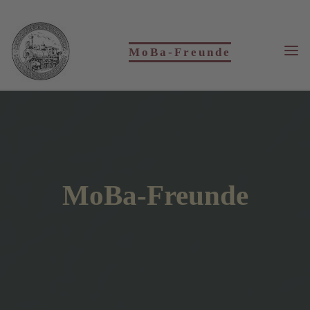
Skip
to
content
MoBa-Freunde
MoBa-Freunde