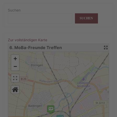
AKZEPTIEREN
Suchen
powered by
Usercentrics Consent
Management Platform
&
eRecht24
SUCHEN
Zur vollständigen Karte
6. MoBa-Freunde Treffen
+
−