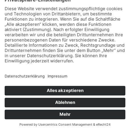
4. Treffen
5. Treffen
6. Treffen
Allgemein
©2026 MoBa-Freunde
Back