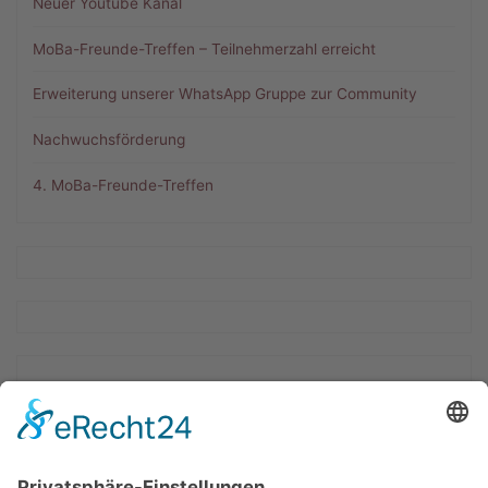
Neuer Youtube Kanal
MoBa-Freunde-Treffen – Teilnehmerzahl erreicht
Erweiterung unserer WhatsApp Gruppe zur Community
Nachwuchsförderung
4. MoBa-Freunde-Treffen
Beitragskategorien
2. Treffen
3. Treffen